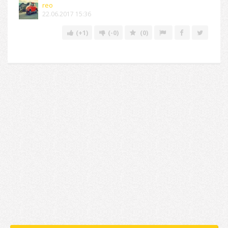
reo
22.06.2017 15:36
(+1)
(-0)
(0)