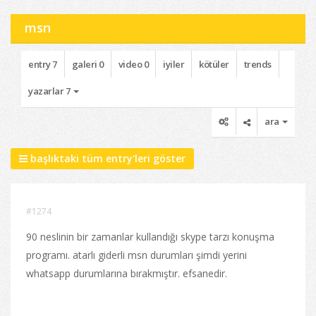
msn
entry 7
galeri 0
video 0
iyiler
kötüler
trends
yazarlar 7
ara
başlıktaki tüm entry'leri göster
#1274
90 neslinin bir zamanlar kullandığı skype tarzı konuşma
programı. atarlı giderli msn durumları şimdi yerini
whatsapp durumlarına bırakmıştır. efsanedir.